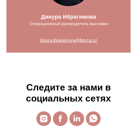
Динура Ибрагимова
Операционный руководитель выставки
dinura.ibragimova@bmca.uz
Следите за нами в
социальных сетях