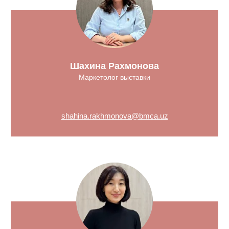
Шахина Рахмонова
Маркетолог выставки
shahina.rakhmonova@bmca.uz