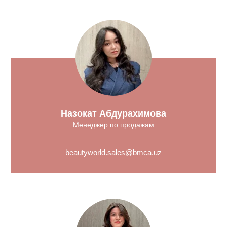
Назокат Абдурахимова
Менеджер по продажам
beautyworld.sales@bmca.uz