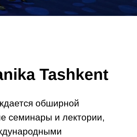
nika Tashkent
ождается обширной
е семинары и лектории,
еждународными