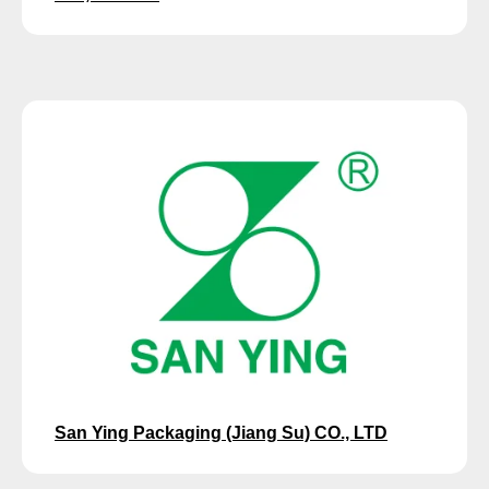
San Ying Packaging (Jiang Su) CO., LTD