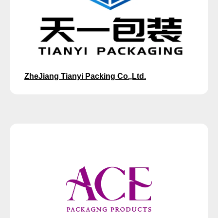
ZheJiang Tianyi Packing Co.,Ltd.