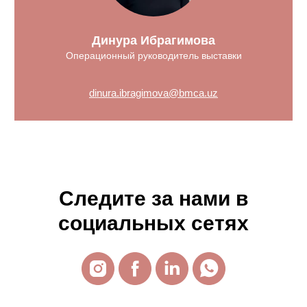
Динура Ибрагимова
Операционный руководитель выставки
dinura.ibragimova@bmca.uz
Следите за нами в
социальных сетях