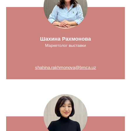
Шахина Рахмонова
Маркетолог выставки
shahina.rakhmonova@bmca.uz