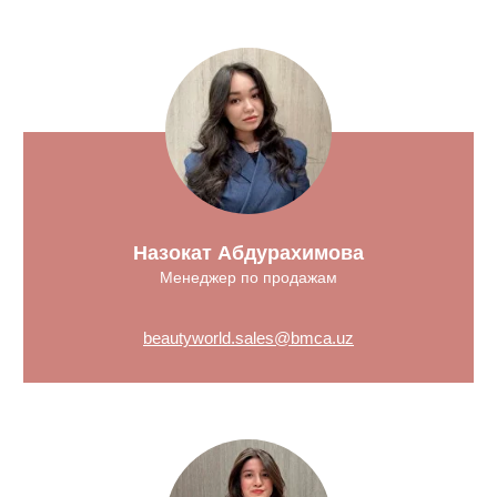
Назокат Абдурахимова
Менеджер по продажам
beautyworld.sales@bmca.uz