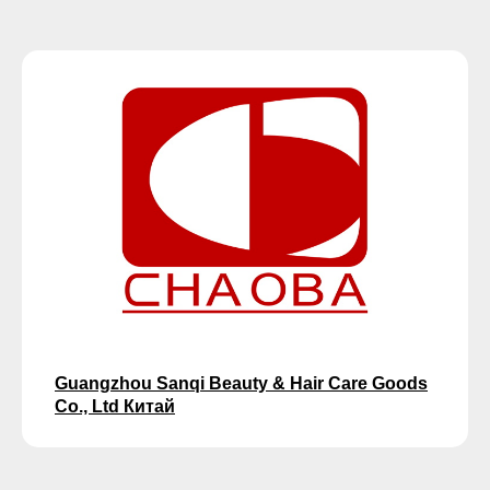
Guangzhou Sanqi Beauty & Hair Care Goods
Co., Ltd Китай