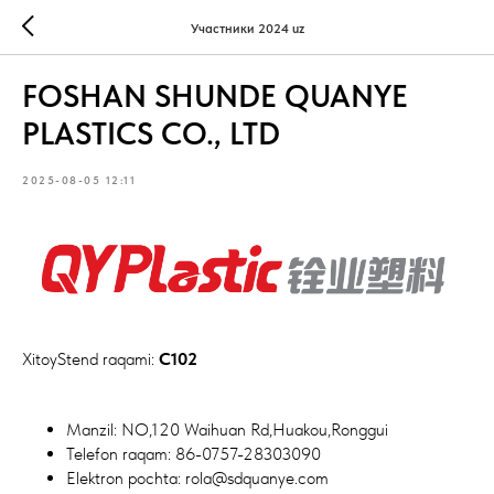
Участники 2024 uz
FOSHAN SHUNDE QUANYE
PLASTICS CO., LTD
2025-08-05 12:11
XitoyStend raqami:
C102
Manzil: NO,120 Waihuan Rd,Huakou,Ronggui
Telefon raqam: 86-0757-28303090
Elektron pochta: rola@sdquanye.com