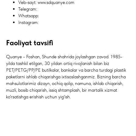
Veb-sayt: www.sdquanye.com
Telegram:
Whatsapp:
Instagram:
Faoliyat tavsifi
Quanye - Foshan, Shunde shahrida joylashgan zavod. 1985-
yilda tashkil etilgan, 30 yildan ortiq rivojlanish bilan biz
PET/PETG/PP/PE butilkalar, bankalar va barcha turdagi plastik
paketlarni ishlab chiqarishga ixtisoslashganmiz. Bizning barcha
mahsulotlarimiz dizayn, ochiq qolip, namuna, ishlab chiqarish,
muzli, bosib chiqarish, issiq shtamplash, bir martalik xizmat
ko'rsatishga erishish uchun yig'ish.