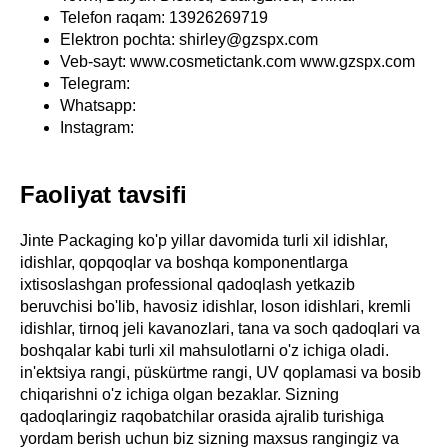
Telefon raqam: 13926269719
Elektron pochta: shirley@gzspx.com
Veb-sayt: www.cosmetictank.com www.gzspx.com
Telegram:
Whatsapp:
Instagram:
Faoliyat tavsifi
Jinte Packaging ko'p yillar davomida turli xil idishlar,
idishlar, qopqoqlar va boshqa komponentlarga
ixtisoslashgan professional qadoqlash yetkazib
beruvchisi bo'lib, havosiz idishlar, loson idishlari, kremli
idishlar, tirnoq jeli kavanozlari, tana va soch qadoqlari va
boshqalar kabi turli xil mahsulotlarni o'z ichiga oladi.
in'ektsiya rangi, püskürtme rangi, UV qoplamasi va bosib
chiqarishni o'z ichiga olgan bezaklar. Sizning
qadoqlaringiz raqobatchilar orasida ajralib turishiga
yordam berish uchun biz sizning maxsus rangingiz va