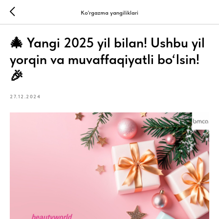
Ko'rgazma yangiliklari
🎄 Yangi 2025 yil bilan! Ushbu yil
yorqin va muvaffaqiyatli bo‘lsin!
🎉
27.12.2024