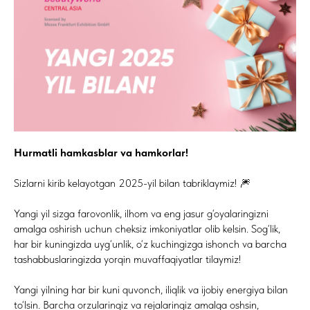
Hurmatli hamkasblar va hamkorlar!
Sizlarni kirib kelayotgan 2025-yil bilan tabriklaymiz! 🎆
Yangi yil sizga farovonlik, ilhom va eng jasur g‘oyalaringizni
amalga oshirish uchun cheksiz imkoniyatlar olib kelsin. Sog‘lik,
har bir kuningizda uyg‘unlik, o‘z kuchingizga ishonch va barcha
tashabbuslaringizda yorqin muvaffaqiyatlar tilaymiz!
Yangi yilning har bir kuni quvonch, iliqlik va ijobiy energiya bilan
to‘lsin. Barcha orzularingiz va rejalaringiz amalga oshsin,