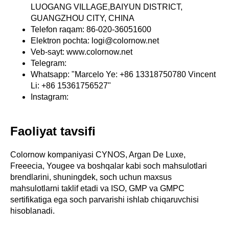
LUOGANG VILLAGE,BAIYUN DISTRICT,
GUANGZHOU CITY, CHINA
Telefon raqam: 86-020-36051600
Elektron pochta: logi@colornow.net
Veb-sayt: www.colornow.net
Telegram:
Whatsapp: "Marcelo Ye: +86 13318750780 Vincent
Li: +86 15361756527"
Instagram:
Faoliyat tavsifi
Colornow kompaniyasi CYNOS, Argan De Luxe,
Freeecia, Yougee va boshqalar kabi soch mahsulotlari
brendlarini, shuningdek, soch uchun maxsus
mahsulotlarni taklif etadi va ISO, GMP va GMPC
sertifikatiga ega soch parvarishi ishlab chiqaruvchisi
hisoblanadi.