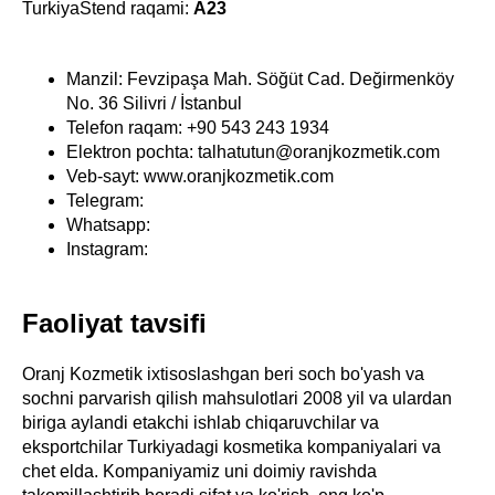
TurkiyaStend raqami:
A23
Manzil: Fevzipaşa Mah. Söğüt Cad. Değirmenköy
No. 36 Silivri / İstanbul
Telefon raqam: +90 543 243 1934
Elektron pochta: talhatutun@oranjkozmetik.com
Veb-sayt: www.oranjkozmetik.com
Telegram:
Whatsapp:
Instagram:
Faoliyat tavsifi
Oranj Kozmetik ixtisoslashgan beri soch bo'yash va
sochni parvarish qilish mahsulotlari 2008 yil va ulardan
biriga aylandi etakchi ishlab chiqaruvchilar va
eksportchilar Turkiyadagi kosmetika kompaniyalari va
chet elda. Kompaniyamiz uni doimiy ravishda