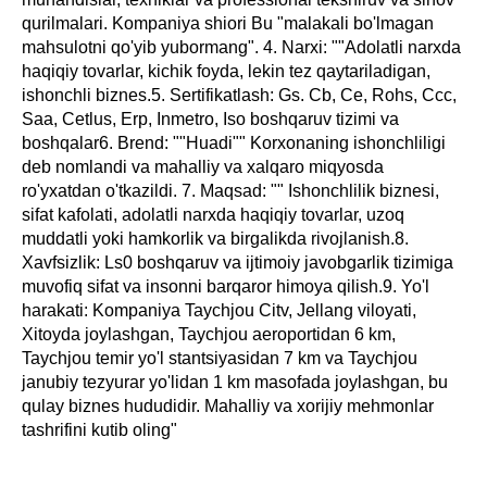
qurilmalari. Kompaniya shiori Bu "malakali bo'lmagan
mahsulotni qo'yib yubormang". 4. Narxi: ""Adolatli narxda
haqiqiy tovarlar, kichik foyda, lekin tez qaytariladigan,
ishonchli biznes.5. Sertifikatlash: Gs. Cb, Ce, Rohs, Ccc,
Saa, Cetlus, Erp, Inmetro, Iso boshqaruv tizimi va
boshqalar6. Brend: ""Huadi"" Korxonaning ishonchliligi
deb nomlandi va mahalliy va xalqaro miqyosda
ro'yxatdan o'tkazildi. 7. Maqsad: "" Ishonchlilik biznesi,
sifat kafolati, adolatli narxda haqiqiy tovarlar, uzoq
muddatli yoki hamkorlik va birgalikda rivojlanish.8.
Xavfsizlik: Ls0 boshqaruv va ijtimoiy javobgarlik tizimiga
muvofiq sifat va insonni barqaror himoya qilish.9. Yo'l
harakati: Kompaniya Taychjou Citv, Jellang viloyati,
Xitoyda joylashgan, Taychjou aeroportidan 6 km,
Taychjou temir yo'l stantsiyasidan 7 km va Taychjou
janubiy tezyurar yo'lidan 1 km masofada joylashgan, bu
qulay biznes hududidir. Mahalliy va xorijiy mehmonlar
tashrifini kutib oling"