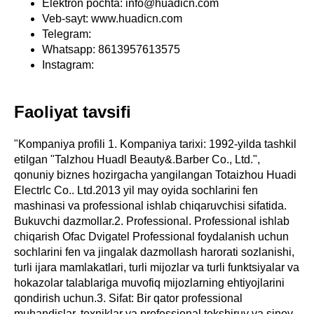
Elektron pochta: info@huadicn.com
Veb-sayt: www.huadicn.com
Telegram:
Whatsapp: 8613957613575
Instagram:
Faoliyat tavsifi
"Kompaniya profili 1. Kompaniya tarixi: 1992-yilda tashkil
etilgan "Talzhou Huadl Beauty&.Barber Co., Ltd.",
qonuniy biznes hozirgacha yangilangan Totaizhou Huadi
Electrlc Co.. Ltd.2013 yil may oyida sochlarini fen
mashinasi va professional ishlab chiqaruvchisi sifatida.
Bukuvchi dazmollar.2. Professional. Professional ishlab
chiqarish Ofac Dvigatel Professional foydalanish uchun
sochlarini fen va jingalak dazmollash harorati sozlanishi,
turli ijara mamlakatlari, turli mijozlar va turli funktsiyalar va
hokazolar talablariga muvofiq mijozlarning ehtiyojlarini
qondirish uchun.3. Sifat: Bir qator professional
muhandislar, texniklar va professional tekshiruv va sinov