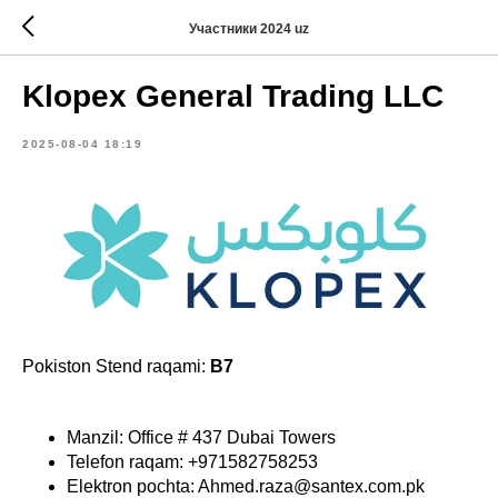
Участники 2024 uz
Klopex General Trading LLC
2025-08-04 18:19
Pokiston Stend raqami:
B7
Manzil: Office # 437 Dubai Towers
Telefon raqam: +971582758253
Elektron pochta: Ahmed.raza@santex.com.pk