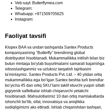
Veb-sayt: Butterflymea.com
Telegram:
Whatsapp: +971509705625
Instagram:
Faoliyat tavsifi
Klopex BAA va undan tashqarida Santex Products
kompaniyasining "Butterfly" brendining global
distribyutori hisoblanadi. Mukammallikka intilish bilan biz
butun mintaqa bo'ylab buyurtmalarni samarali bajarishga
ixtisoslashganmiz va uzluksiz tarqatish tajribasini
ta'minlaymiz. Santex Products Pvt. Ltd. – 40 yildan ortiq
mukammallikka ega boʻlgan Santex beshta turli brendlar
boʻyicha 45 dan ortiq SKU’larni taklif etuvchi yuqori sifatli
gigiyenik salfetkalar ishlab chiqaruvchi yetakchi
hisoblanadi. Mahsulotlarimiz 10 dan ortiq mamlakatlarda
ishonchli bo'lib, sifat, innovatsiya va aniqlikka
sodiqligimizni aks ettiradi. Ishlab chiqarishdan tashqari,