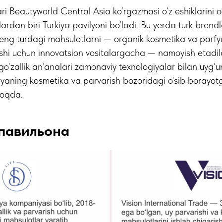
i Beautyworld Central Asia ko‘rgazmasi o‘z eshiklarini 
rdan biri Turkiya pavilyoni bo‘ladi. Bu yerda turk brendla
keng turdagi mahsulotlarni — organik kosmetika va parfy
ishi uchun innovatsion vositalargacha — namoyish etadilar
o‘zallik an’analari zamonaviy texnologiyalar bilan uyg‘
iyaning kosmetika va parvarish bozoridagi o‘sib borayot
moqda.
павильона