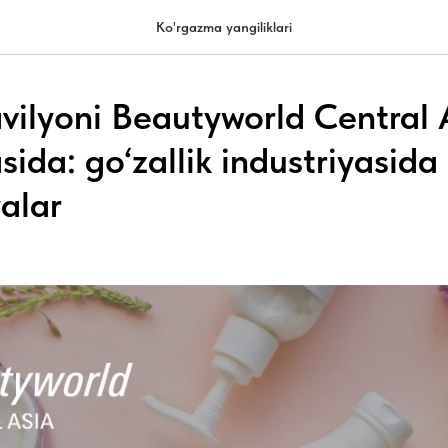
Ko'rgazma yangiliklari
avilyoni Beautyworld Central 
ida: go‘zallik industriyasida
alar