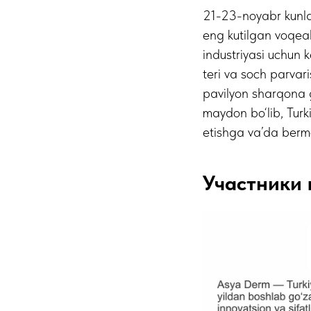
21-23-noyabr kunlar
eng kutilgan voqeala
industriyasi uchun 
teri va soch parvar
pavilyon sharqona g
maydon bo‘lib, Turk
etishga va’da ber
Участники 