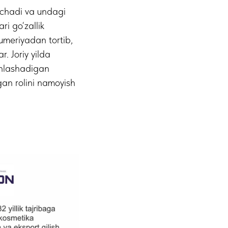
ochadi va undagi
ri go‘zallik
umeriyadan tortib,
. Joriy yilda
unlashadigan
gan rolini namoyish