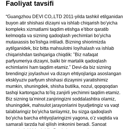
Faoliyat tavsifi
“Guangzhou DEVI CO,.LTD 2011-yilda tashkil etilganidan
buyon atir shishasi dizayni va ishlab chiqarish bo'yicha
kompleks xizmatlarni taqdim etishga e'tibor qaratib
kelmoqda va sizning qadoqlash yechimlari bo'yicha
mutaxassis bo'lishga intiladi. Bizning shiorimizda
aytilganidek, biz bitta mahsulotni loyihalash va ishlab
chiqarishdan tashqariga chiqdik: "Biz nafaqat
parfyumeriya dizayni, balki bir martalik qadoqlash
echimlarini ham taqdim etamiz." Devi-da biz sizning
brendingiz joylashuvi va dizayn ehtiyojlariga asoslangan
eksklyuziv parfyum shishasi dizaynini yaratishimiz
mumkin, shuningdek, shisha butilka, nozul, qopqoqdan
tashqi kartongacha to'liq zanjirli yechimni taqdim etamiz.
Biz sizning ta'minot zanjiringizni soddalashtira olamiz,
shuningdek, mahsulot jarayonlarini byudjetingiz va vaqt
talablaringiz bo'yicha tanlaymiz, bu sizga qadoqlash
bo'yicha barcha ehtiyojlaringizni yagona, o'z vaqtida va
samarali tarzda hal qilish imkonini beradi. Sanoat