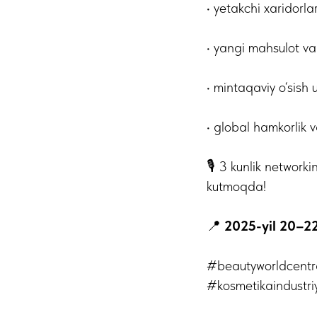
• yetakchi xaridorlar
• yangi mahsulot va
• mintaqaviy o‘sish
• global hamkorlik 
🎙 3 kunlik network
kutmoqda!
📍
2025-yil 20–22
#beautyworldcentr
#kosmetikaindustri