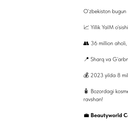
O‘zbekiston bugun 
📈 Yillik YaIM o‘si
👥 36 million aholi
📍 Sharq va G‘arbni
💰 2023 yilda 8 milli
🧴 Bozordagi kosme
ravshan!
💼
Beautyworld Ce