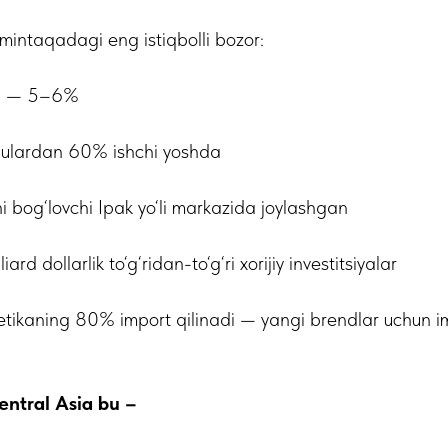
mintaqadagi eng istiqbolli bozor:
shi — 5–6%
, ulardan 60% ishchi yoshda
 bog‘lovchi Ipak yo‘li markazida joylashgan
ard dollarlik to‘g‘ridan-to‘g‘ri xorijiy investitsiyalar
tikaning 80% import qilinadi — yangi brendlar uchun imk
ntral Asia bu –