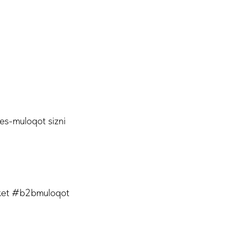
nes-muloqot sizni
rket #b2bmuloqot