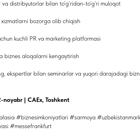
 va distribyutorlar bilan to‘g‘ridan-to‘g‘ri muloqot
 xizmatlarni bozorga olib chiqish
 uchun kuchli PR va marketing platformasi
va biznes aloqalarni kengaytirish
ing, ekspertlar bilan seminarlar va yuqori darajadagi biz
-noyabr | CAEx, Toshkent
alasia #biznesimkoniyatlari #sarmoya #uzbekistanma
yasi #messefrankfurt