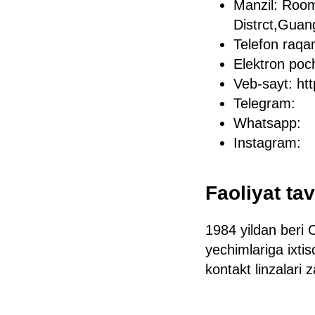
Manzil: Roo
Distrct,Gua
Telefon raq
Elektron po
Veb-sayt: ht
Telegram:
Whatsapp:
Instagram:
Faoliyat tav
1984 yildan beri O
yechimlariga ixti
kontakt linzalari 