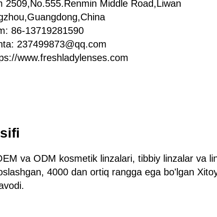
m 2509,No.555.Renmin Middle Road,Liwan
ngzhou,Guangdong,China
am: 86-13719281590
chta: 237499873@qq.com
tps://www.freshladylenses.com
sifi
EM va ODM kosmetik linzalari, tibbiy linzalar va li
soslashgan, 4000 dan ortiq rangga ega bo'lgan Xitoy
zavodi.