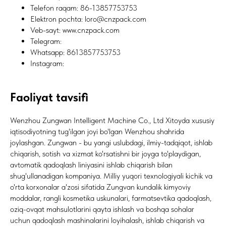
Telefon raqam: 86-13857753753
Elektron pochta: loro@cnzpack.com
Veb-sayt: www.cnzpack.com
Telegram:
Whatsapp: 8613857753753
Instagram:
Faoliyat tavsifi
Wenzhou Zungwan Intelligent Machine Co., Ltd Xitoyda xususiy
iqtisodiyotning tug'ilgan joyi bo'lgan Wenzhou shahrida
joylashgan. Zungwan - bu yangi uslubdagi, ilmiy-tadqiqot, ishlab
chiqarish, sotish va xizmat ko'rsatishni bir joyga to'playdigan,
avtomatik qadoqlash liniyasini ishlab chiqarish bilan
shug'ullanadigan kompaniya. Milliy yuqori texnologiyali kichik va
o'rta korxonalar a'zosi sifatida Zungvan kundalik kimyoviy
moddalar, rangli kosmetika uskunalari, farmatsevtika qadoqlash,
oziq-ovqat mahsulotlarini qayta ishlash va boshqa sohalar
uchun qadoqlash mashinalarini loyihalash, ishlab chiqarish va