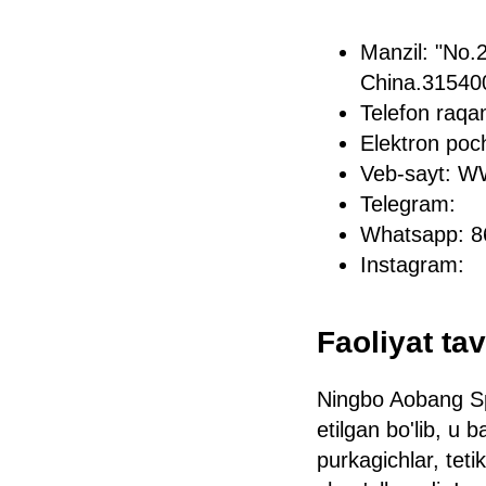
Manzil: "No.
China.31540
Telefon raq
Elektron p
Veb-sayt: 
Telegram:
Whatsapp: 
Instagram:
Faoliyat tav
Ningbo Aobang Spr
etilgan bo'lib, u 
purkagichlar, teti