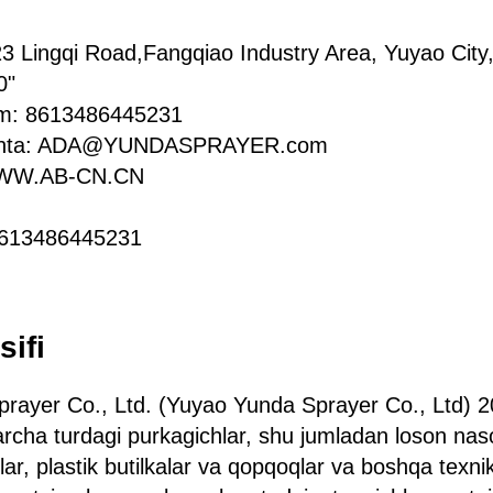
23 Lingqi Road,Fangqiao Industry Area, Yuyao City,
0"
am: 8613486445231
ochta: ADA@YUNDASPRAYER.com
WWW.AB-CN.CN
8613486445231
sifi
ayer Co., Ltd. (Yuyao Yunda Sprayer Co., Ltd) 20
barcha turdagi purkagichlar, shu jumladan loson naso
klar, plastik butilkalar va qopqoqlar va boshqa texnik