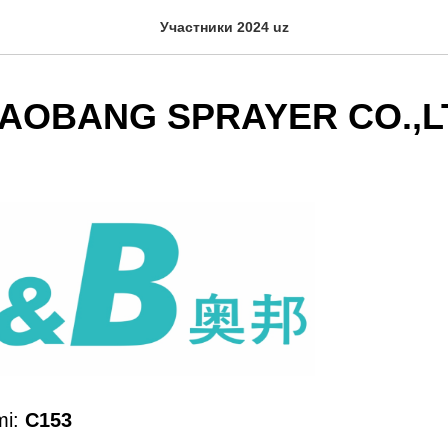
Участники 2024 uz
AOBANG SPRAYER CO.,L
mi:
C153