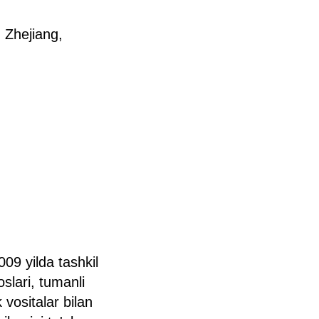
 Zhejiang,
09 yilda tashkil
slari, tumanli
 vositalar bilan