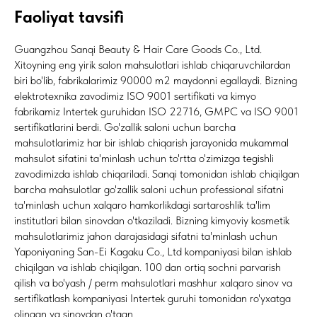
Faoliyat tavsifi
Guangzhou Sanqi Beauty & Hair Care Goods Co., Ltd.
Xitoyning eng yirik salon mahsulotlari ishlab chiqaruvchilardan
biri bo'lib, fabrikalarimiz 90000 m2 maydonni egallaydi. Bizning
elektrotexnika zavodimiz ISO 9001 sertifikati va kimyo
fabrikamiz Intertek guruhidan ISO 22716, GMPC va ISO 9001
sertifikatlarini berdi. Go'zallik saloni uchun barcha
mahsulotlarimiz har bir ishlab chiqarish jarayonida mukammal
mahsulot sifatini ta'minlash uchun to'rtta o'zimizga tegishli
zavodimizda ishlab chiqariladi. Sanqi tomonidan ishlab chiqilgan
barcha mahsulotlar go'zallik saloni uchun professional sifatni
ta'minlash uchun xalqaro hamkorlikdagi sartaroshlik ta'lim
institutlari bilan sinovdan o'tkaziladi. Bizning kimyoviy kosmetik
mahsulotlarimiz jahon darajasidagi sifatni ta'minlash uchun
Yaponiyaning San-Ei Kagaku Co., Ltd kompaniyasi bilan ishlab
chiqilgan va ishlab chiqilgan. 100 dan ortiq sochni parvarish
qilish va bo'yash / perm mahsulotlari mashhur xalqaro sinov va
sertifikatlash kompaniyasi Intertek guruhi tomonidan ro'yxatga
olingan va sinovdan o'tgan.