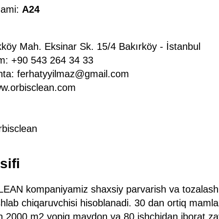
qami:
A24
kköy Mah. Eksinar Sk. 15/4 Bakırköy - İstanbul
m: +90 543 264 34 33
hta: ferhatyyilmaz@gmail.com
ww.orbisclean.com
rbisclean
sifi
EAN kompaniyamiz shaxsiy parvarish va tozalash v
ishlab chiqaruvchisi hisoblanadi. 30 dan ortiq maml
an 2000 m2 yopiq maydon va 80 ishchidan iborat za