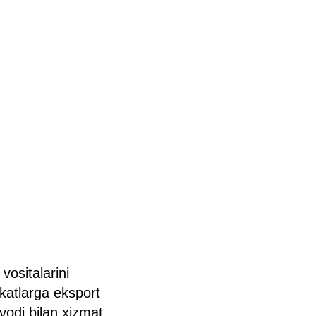
ositalarini
akatlarga eksport
vodi bilan xizmat