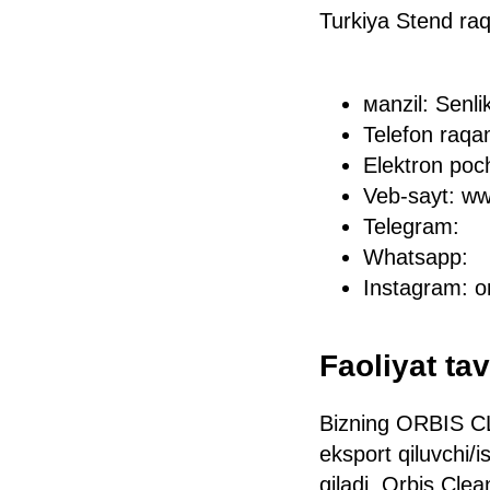
Turkiya Stend ra
мanzil: Senli
Telefon raqa
Elektron poc
Veb-sayt: w
Telegram:
Whatsapp:
Instagram: o
Faoliyat tav
Bizning ORBIS CL
eksport qiluvchi/
qiladi. Orbis Cle