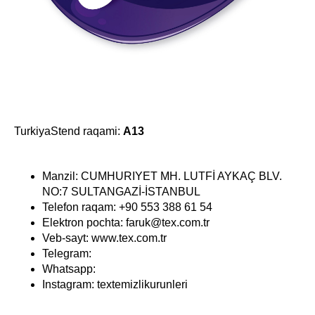
TurkiyaStend raqami:
A13
Manzil: CUMHURIYET MH. LUTFİ AYKAÇ BLV.
NO:7 SULTANGAZİ-İSTANBUL
Telefon raqam: +90 553 388 61 54
Elektron pochta: faruk@tex.com.tr
Veb-sayt: www.tex.com.tr
Telegram:
Whatsapp:
Instagram: textemizlikurunleri