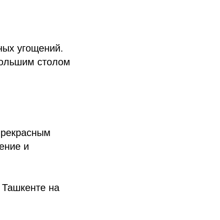
ных угощений.
большим столом
 прекрасным
ение и
 Ташкенте на