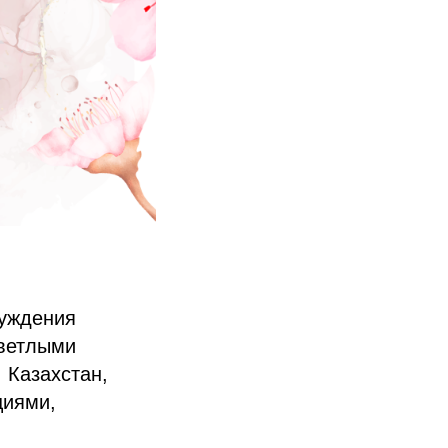
буждения
светлыми
 Казахстан,
циями,