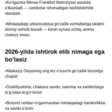
•Ko'rgazma Messe Frankfurt litsenziyasi asosida
o'tkaziladi — xaridorlar ishonadigan tashkilotchilik
standarti.
•Mintaqadagi urbanizatsiya go'zallik xizmatlariga talabni
doimiy oshirib boradi — kirish oynasi ochiq, ammo
cheksiz emas.
2026-yilda ishtirok etib nimaga ega
bo'lasiz
•Markaziy Osiyoning eng tez o'suvchi go'zallik bozoriga
chiqish
•Distribyutorlar, chakana savdo, salonlar va xaridorlarga
to'g'ridan-to'g'ri kirish
•Bozorni noldan o'rganmasdan mintaqadagi hamkorliklar
va savdo o'sishi