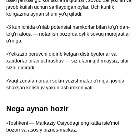
balki jamoangiz kontaktlarni qidirish, sovuq xat yozish va
javob kutish uchun sarflaydigan oylar. Uch kunlik
ko'rgazma aynan shuni yo'q qiladi:
•3 kun ichida o'nlab potensial hamkorlar bilan to'g'ridan-
to'g'ri aloqa — notanish bozorda oylik sovuq murojaatlar
o'rniga;
•Yetkazib beruvchi qidirib kelgan distribyutorlar va
xaridorlar bilan uchrashuv — siz ularni qidirmaysiz, ular
sizni qidiradi;
•Vaqt zonalari orqali sekin yozishmalar o'rniga, joyida
shaxsan kelishuv yakunlash imkoniyati.
Nega aynan hozir
•Toshkent — Markaziy Osiyodagi eng katta iste'mol
bozori va asosiy biznes-markaz.