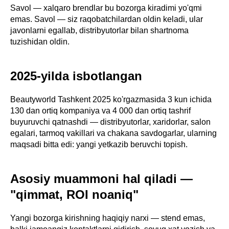
Savol — xalqaro brendlar bu bozorga kiradimi yo'qmi
emas. Savol — siz raqobatchilardan oldin keladi, ular
javonlarni egallab, distribyutorlar bilan shartnoma
tuzishidan oldin.
2025-yilda isbotlangan
Beautyworld Tashkent 2025 ko'rgazmasida 3 kun ichida
130 dan ortiq kompaniya va 4 000 dan ortiq tashrif
buyuruvchi qatnashdi — distribyutorlar, xaridorlar, salon
egalari, tarmoq vakillari va chakana savdogarlar, ularning
maqsadi bitta edi: yangi yetkazib beruvchi topish.
Asosiy muammoni hal qiladi —
"qimmat, ROI noaniq"
Yangi bozorga kirishning haqiqiy narxi — stend emas,