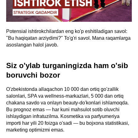
Potensial ishtirokchilardan eng ko'p eshitiladigan savol:
"Bu haqiqatan arziydimi?" To'g'ri savol. Mana raqamlarga
asoslangan halol javob.
Siz o'ylab turganingizda ham o'sib
boruvchi bozor
O'zbekistonda allaqachon 10 000 dan ortiq go'zallik
salonlari, SPA va wellness-markazlari, 5 000 dan ortiq
chakana savdo va onlayn beauty-do'konlari ishlamoqda.
Bu prognoz emas — har kuni mahsulot sotib oluvchi
ishlaydigan infratuzilma. Kosmetika va parfyumeriya
importi har yili 20 foizga o'sadi — bu bojxona statistikasi,
marketing optimizmi emas.