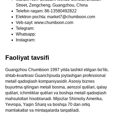
Street, Zengcheng, Guangzhou, China
Telefon raqam: 86-13580492822
Elektron pochta: market7@chumboon.com
Veb-sayt: www.chumboon.com
Telegram:
Whatsapp:
Instagram:
Faoliyat tavsifi
Guangzhou Chumboon 1997 yilda tashkil etilgan bo'lib,
shtab-kvartirasi Guanchjouda joylashgan professional
metall qadoqlash kompaniyasidir. Asosiy biznes
buyurtma qilingan metall bosma, aerozol qutilari, qalay
qutilari, ichimliklar qutilari va boshqa metall qadoqlash
mahsulotlari hisoblanadi. Mijozlar Shimoliy Amerika,
Yevropa, Yaqin Sharq va boshqa 70 dan ortiq
mamlakatlar va mintaqalarda tarqatiladi.