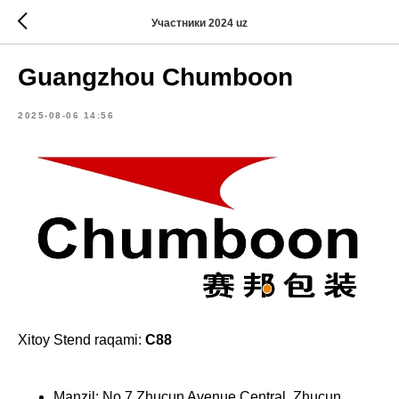
Участники 2024 uz
Guangzhou Chumboon
2025-08-06 14:56
Xitoy Stend raqami:
C88
Manzil: No.7 Zhucun Avenue Central, Zhucun