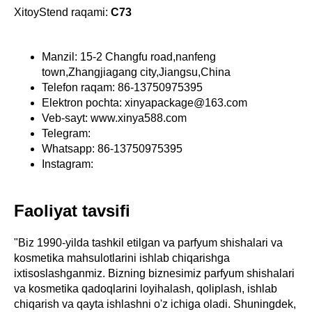
XitoyStend raqami:
C73
Manzil: 15-2 Changfu road,nanfeng
town,Zhangjiagang city,Jiangsu,China
Telefon raqam: 86-13750975395
Elektron pochta: xinyapackage@163.com
Veb-sayt: www.xinya588.com
Telegram:
Whatsapp: 86-13750975395
Instagram:
Faoliyat tavsifi
"Biz 1990-yilda tashkil etilgan va parfyum shishalari va
kosmetika mahsulotlarini ishlab chiqarishga
ixtisoslashganmiz. Bizning biznesimiz parfyum shishalari
va kosmetika qadoqlarini loyihalash, qoliplash, ishlab
chiqarish va qayta ishlashni o'z ichiga oladi. Shuningdek,