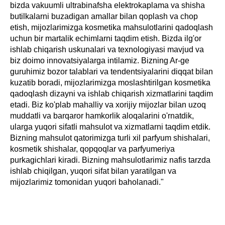
bizda vakuumli ultrabinafsha elektrokaplama va shisha
butilkalarni buzadigan amallar bilan qoplash va chop
etish, mijozlarimizga kosmetika mahsulotlarini qadoqlash
uchun bir martalik echimlarni taqdim etish. Bizda ilg'or
ishlab chiqarish uskunalari va texnologiyasi mavjud va
biz doimo innovatsiyalarga intilamiz. Bizning Ar-ge
guruhimiz bozor talablari va tendentsiyalarini diqqat bilan
kuzatib boradi, mijozlarimizga moslashtirilgan kosmetika
qadoqlash dizayni va ishlab chiqarish xizmatlarini taqdim
etadi. Biz ko'plab mahalliy va xorijiy mijozlar bilan uzoq
muddatli va barqaror hamkorlik aloqalarini o'rnatdik,
ularga yuqori sifatli mahsulot va xizmatlarni taqdim etdik.
Bizning mahsulot qatorimizga turli xil parfyum shishalari,
kosmetik shishalar, qopqoqlar va parfyumeriya
purkagichlari kiradi. Bizning mahsulotlarimiz nafis tarzda
ishlab chiqilgan, yuqori sifat bilan yaratilgan va
mijozlarimiz tomonidan yuqori baholanadi."