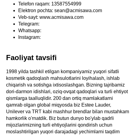
Telefon raqam: 13587554999
Elektron pochta: sean@acmisawa.com
Veb-sayt: www.acmisawa.com
Telegram:
Whatsapp:
Instagram:
Faoliyat tavsifi
1998 yilda tashkil etilgan kompaniyamiz yuqori sifatli
kosmetik qadoqlash mahsulotlarini loyihalash, ishlab
chiqarish va sotishga ixtisoslashgan. Bizning tajribamiz
dori-darmon idishlari, oziq-ovqat qadoqlari va turli ehtiyot
qismlarga taalluqlidir. 200 dan ortiq mamlakatlarni
qamrab olgan global miqyosda biz Estee Lauder,
Unilever va TRT kabi mashhur brendlar bilan mustahkam
hamkorlik o'rnatdik. Biz butun dunyo bo'ylab qadrli
mijozlarimizning turli ehtiyojlarini qondirish uchun
moslashtirilgan yuqori darajadagi yechimlarni taqdim