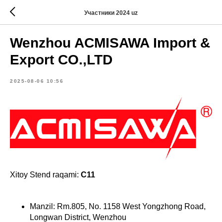
Участники 2024 uz
Wenzhou ACMISAWA Import &
Export CO.,LTD
2025-08-06 10:56
Xitoy Stend raqami:
C11
Manzil: Rm.805, No. 1158 West Yongzhong Road,
Longwan District, Wenzhou