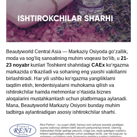
Beautyworld Central Asia — Markaziy Osiyoda goʻzallik,
moda va sogʻliq sanoatining muhim voqeasi boʻlib, u
21-
23 noyabr
kunlari Toshkent shahridagi
CAEx
koʻrgazma
markazida oʻtkaziladi va sohaning eng yaxshi vakillarini
birlashtiradi. Har yili ushbu koʻrgazma yangiliklarni
taqdim etish, tendentsiyalarni muhokama qilish va
ishtirokchilar hamda mehmonlar oʻrtasida biznes
aloqalarini mustahkamlash uchun platformaga aylanadi.
Mana, Beautyworld Markaziy Osiyoni bunday muhim
tadbirga aylantiradigan asosiy ishtirokchilar sharhi.