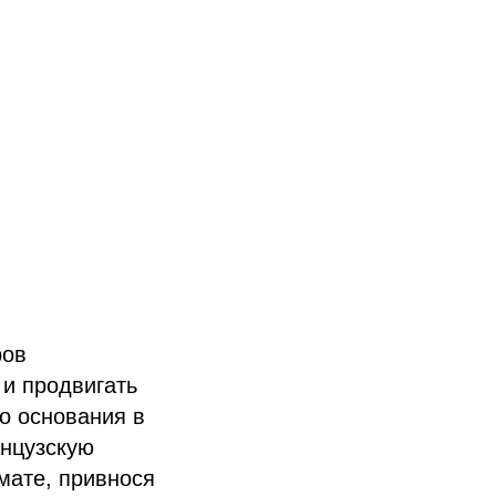
ров
 и продвигать
о основания в
анцузскую
мате, привнося