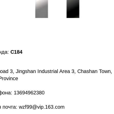
нда:
C184
oad 3, Jingshan Industrial Area 3, Chashan Town,
rovince
фона: 13694962380
 почта: wzf99@vip.163.com