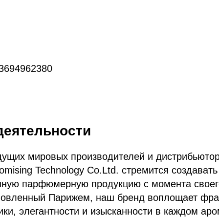
13694962380
деятельности
едущих мировых производителей и дистрибьюто
mising Technology Co.Ltd. стремится создавать
нную парфюмерную продукцию с момента своег
хновленный Парижем, наш бренд воплощает фр
ики, элегантности и изысканности в каждом аро