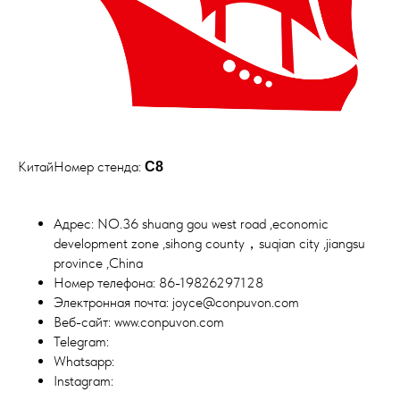
КитайНомер стенда:
C8
Адрес: NO.36 shuang gou west road ,economic
development zone ,sihong county，suqian city ,jiangsu
province ,China
Номер телефона: 86-19826297128
Электронная почта: joyce@conpuvon.com
Веб-сайт: www.conpuvon.com
Telegram:
Whatsapp:
Instagram: