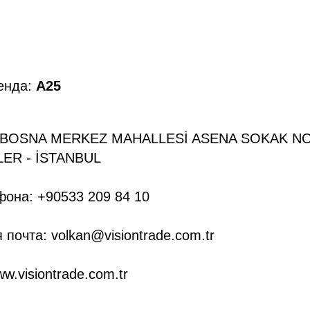
енда:
A25
İBOSNA MERKEZ MAHALLESİ ASENA SOKAK NO 
ER - İSTANBUL
она: +90533 209 84 10
 почта: volkan@visiontrade.com.tr
w.visiontrade.com.tr