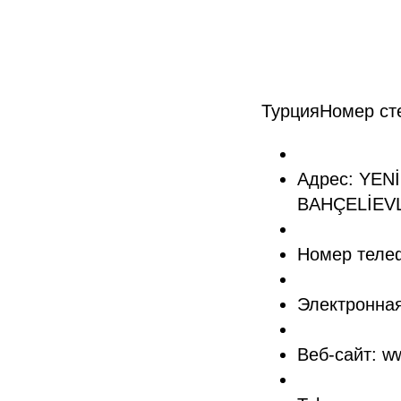
ТурцияНомер ст
Адрес: YEN
BAHÇELİEVL
Номер телеф
Электронная
Веб-сайт: ww