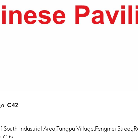
да:
C42
f South Industrial Area,Tangpu Village,Fengmei Street
g City