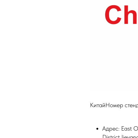
КитайНомер стен
Адрес: East O
District,Jieyan