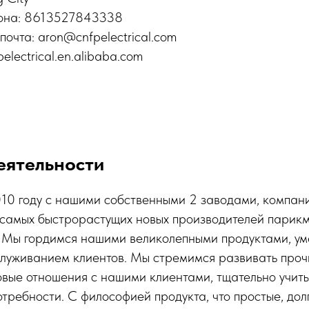
она: 8613527843338
очта: aron@cnfpelectrical.com
electrical.en.alibaba.com
еятельности
0 году с нашими собственными 2 заводами, компания
з самых быстрорастущих новых производителей парик
. Мы гордимся нашими великолепными продуктами, у
луживанием клиентов. Мы стремимся развивать проч
вые отношения с нашими клиентами, тщательно учит
требности. С философией продукта, что простые, дол