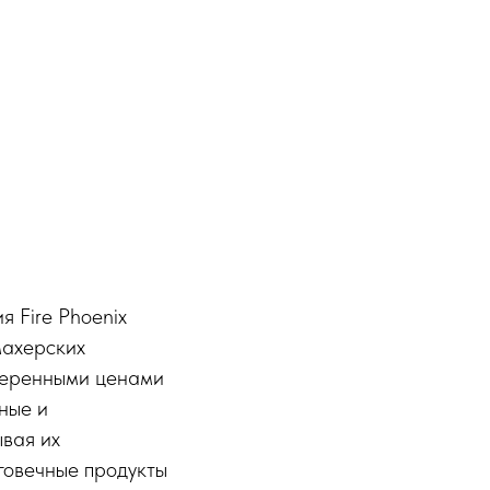
 Fire Phoenix
махерских
меренными ценами
ные и
ывая их
говечные продукты