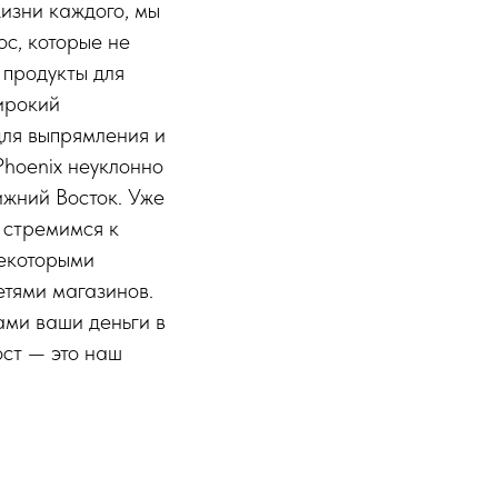
изни каждого, мы
с, которые не
 продукты для
ирокий
для выпрямления и
Phoenix неуклонно
ижний Восток. Уже
 стремимся к
некоторыми
тями магазинов.
ами ваши деньги в
ост — это наш