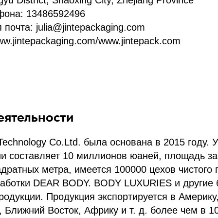
yu District, Shaoxing City, Zhejiang Province
фона: 13486592496
почта: julia@jintepackaging.com
ww.jintepackaging.com/www.jintepack.com
еятельности
Technology Co.Ltd. была основана в 2015 году. 
и составляет 10 миллионов юаней, площадь за
адратных метра, имеется 100000 цехов чистого
работки DEAR BODY. BODY LUXURIES и другие
родукции. Продукция экспортируется в Америку,
 Ближний Восток, Африку и т. д. более чем в 10