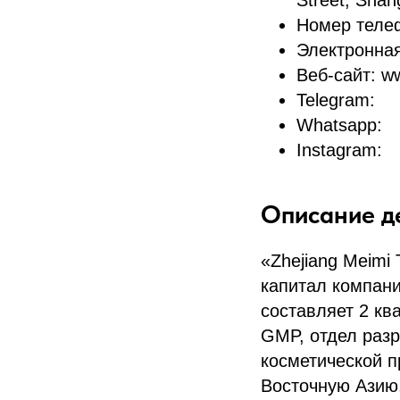
Street, Shang
Номер теле
Электронная 
Веб-сайт: w
Telegram:
Whatsapp:
Instagram:
Описание д
«Zhejiang Meimi 
капитал компани
составляет 2 кв
GMP, отдел раз
косметической п
Восточную Азию,