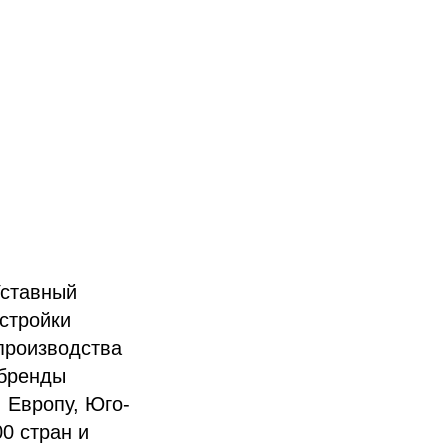
Уставный
стройки
 производства
 бренды
 Европу, Юго-
0 стран и