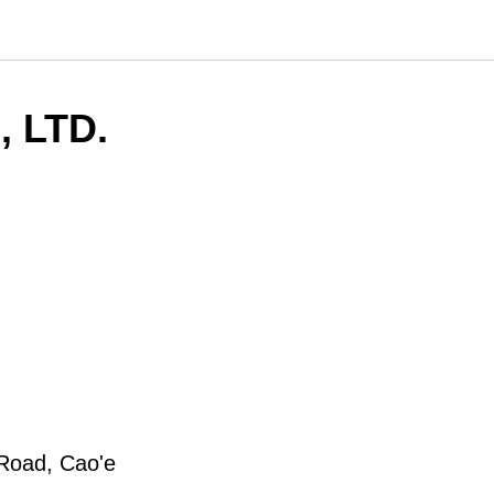
 LTD.
Road, Cao'e