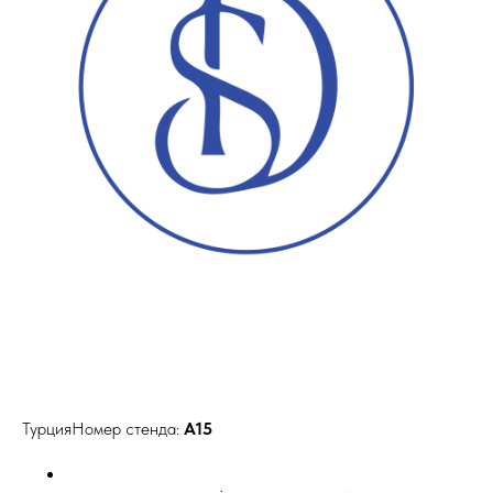
ТурцияНомер стенда:
A15